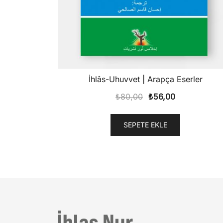
İhlâs-Uhuvvet | Arapça Eserler
Orijinal
Şu
₺
80,00
₺
56,00
fiyat:
andaki
₺80,00.
fiyat:
SEPETE EKLE
₺56,00.