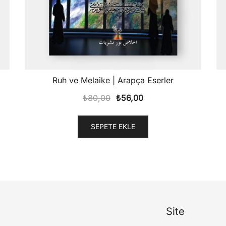
Ruh ve Melaike | Arapça Eserler
Orijinal
Şu
₺
80,00
₺
56,00
fiyat:
andaki
₺80,00.
fiyat:
SEPETE EKLE
₺56,00.
Site