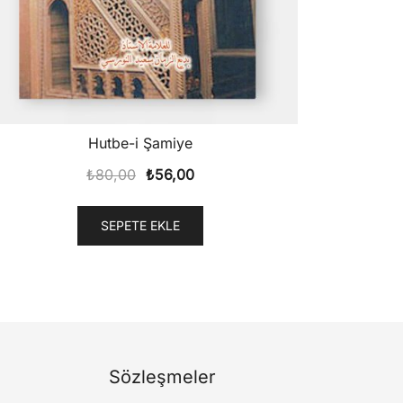
Hutbe-i Şamiye
Orijinal
Şu
₺
80,00
₺
56,00
fiyat:
andaki
₺80,00.
fiyat:
SEPETE EKLE
₺56,00.
Sözleşmeler