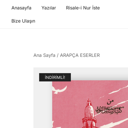
Skip
Anasayfa
Yazılar
Risale-i Nur İste
to
content
Bize Ulaşın
Ana Sayfa
/
ARAPÇA ESERLER
İNDIRIMLI!