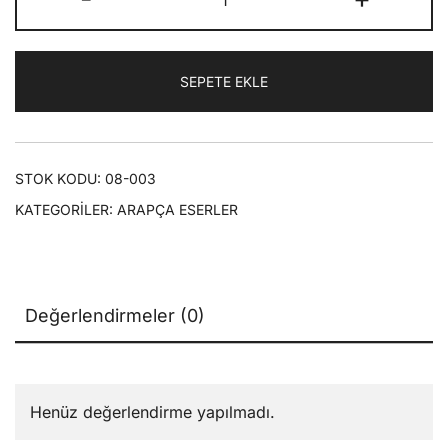
₺80,00.
fiyat:
Pencere
(Ennavafiz)
₺56,00.
|
SEPETE EKLE
adet
STOK KODU:
08-003
KATEGORILER:
ARAPÇA ESERLER
Değerlendirmeler (0)
Henüz değerlendirme yapılmadı.