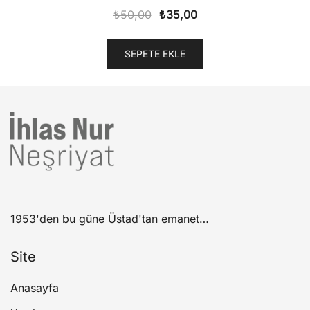
Orijinal
Şu
₺
50,00
₺
35,00
fiyat:
andaki
₺50,00.
fiyat:
SEPETE EKLE
₺35,00.
1953'den bu güne Üstad'tan emanet…
Site
Anasayfa