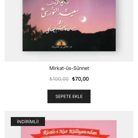
Mirkat-üs-Sünnet
Orijinal
Şu
₺
100,00
₺
70,00
fiyat:
andaki
₺100,00.
fiyat:
SEPETE EKLE
₺70,00.
İNDIRIMLI!