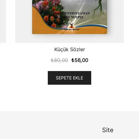
Küçük Sözler
Orijinal
Şu
₺
80,00
₺
56,00
fiyat:
andaki
₺80,00.
fiyat:
SEPETE EKLE
₺56,00.
Site