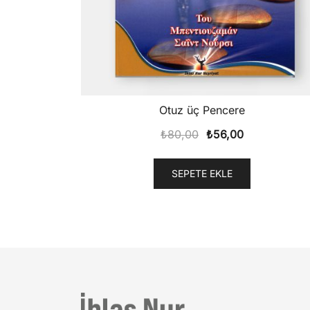
Otuz üç Pencere
Orijinal
Şu
₺
80,00
₺
56,00
fiyat:
andaki
₺80,00.
fiyat:
SEPETE EKLE
₺56,00.