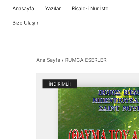
Skip
Anasayfa
Yazılar
Risale-i Nur İste
to
content
Bize Ulaşın
Ana Sayfa
/
RUMCA ESERLER
İNDIRIMLI!