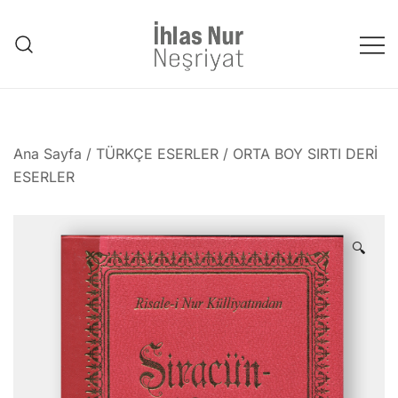
Skip
to
content
1953'den bu güne Üstad'tan
emanet..
Ana Sayfa
/
TÜRKÇE ESERLER
/
ORTA BOY SIRTI DERİ
ESERLER
🔍