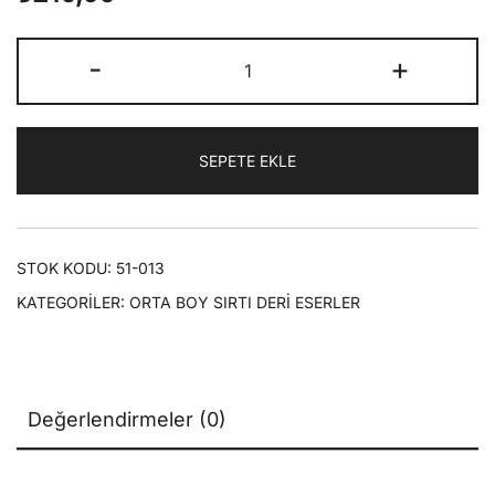
SİRACÜN
-
+
NUR
|
Orta
SEPETE EKLE
Boy
(Sırtı
Deri)
adet
STOK KODU:
51-013
KATEGORILER:
ORTA BOY SIRTI DERİ ESERLER
Değerlendirmeler (0)