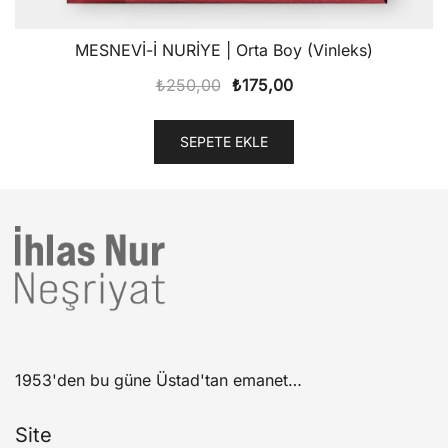
MESNEVİ-İ NURİYE | Orta Boy (Vinleks)
Orijinal
Şu
₺
250,00
₺
175,00
fiyat:
andaki
₺250,00.
fiyat:
SEPETE EKLE
₺175,00.
1953'den bu güne Üstad'tan emanet…
Site