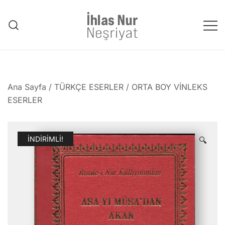
Skip
to
content
1953'den bu güne Üstad'tan
emanet..
Ana Sayfa
/
TÜRKÇE ESERLER
/
ORTA BOY VİNLEKS
ESERLER
İNDIRIMLI!
🔍