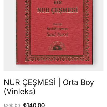
NUR ÇEŞMESİ | Orta Boy
(Vinleks)
Orijinal
Şu
₺
140,00
₺
200,00