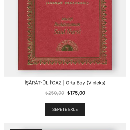
İŞÂRÂT-ÜL İ’CAZ | Orta Boy (Vinleks)
Orijinal
Şu
₺
250,00
₺
175,00
fiyat:
andaki
₺250,00.
fiyat:
SEPETE EKLE
₺175,00.