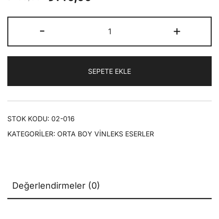
fiyat:
andaki
NUR
-
+
₺200,00.
fiyat:
ÇEŞMESİ
|
₺140,00.
Orta
SEPETE EKLE
Boy
(Vinleks)
adet
STOK KODU:
02-016
KATEGORILER:
ORTA BOY VİNLEKS ESERLER
Değerlendirmeler (0)