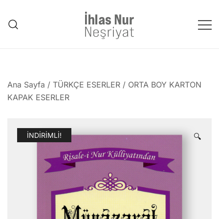
Skip
to
content
1953'den bu güne Üstad'tan
emanet..
Ana Sayfa
/
TÜRKÇE ESERLER
/
ORTA BOY KARTON
KAPAK ESERLER
İNDIRIMLI!
🔍