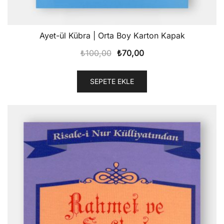
Ayet-ül Kübra | Orta Boy Karton Kapak
Orijinal
Şu
₺
100,00
₺
70,00
fiyat:
andaki
₺100,00.
fiyat:
SEPETE EKLE
₺70,00.