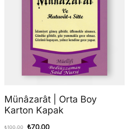
Münâzarât | Orta Boy
Karton Kapak
Orijinal
Şu
₺
70,00
₺
100,00