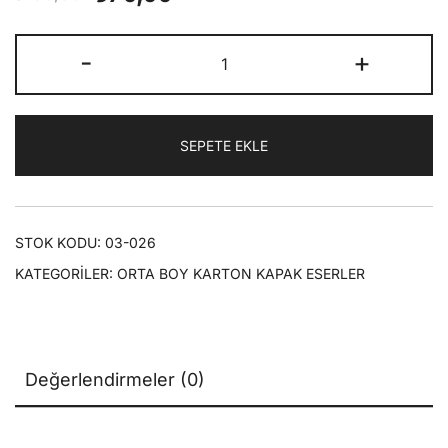
fiyat:
andaki
Münâzarât
-
+
₺100,00.
fiyat:
|
Orta
₺70,00.
Boy
SEPETE EKLE
Karton
Kapak
adet
STOK KODU:
03-026
KATEGORILER:
ORTA BOY KARTON KAPAK ESERLER
Değerlendirmeler (0)