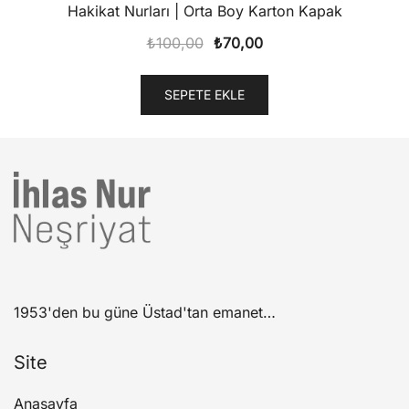
Hakikat Nurları | Orta Boy Karton Kapak
Orijinal
Şu
₺
100,00
₺
70,00
fiyat:
andaki
₺100,00.
fiyat:
SEPETE EKLE
₺70,00.
1953'den bu güne Üstad'tan emanet…
Site
Anasayfa