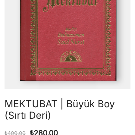
MEKTUBAT | Büyük Boy
(Sırtı Deri)
Orijinal
Şu
₺
280,00
₺
400,00