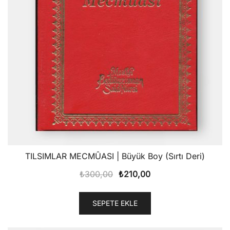
TILSIMLAR MECMÛASI | Büyük Boy (Sırtı Deri)
Orijinal
Şu
₺
300,00
₺
210,00
fiyat:
andaki
₺300,00.
fiyat:
SEPETE EKLE
₺210,00.