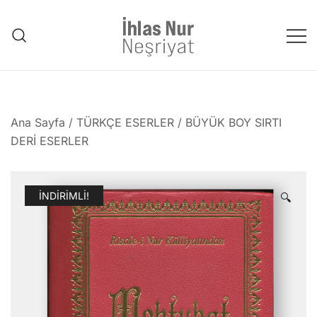
Skip
to
content
1953'den bu güne Üstad'tan
emanet..
Ana Sayfa
/
TÜRKÇE ESERLER
/
BÜYÜK BOY SIRTI
DERİ ESERLER
İNDIRIMLI!
🔍