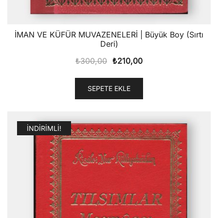
İMAN VE KÜFÜR MUVAZENELERİ | Büyük Boy (Sırtı
Deri)
Orijinal
Şu
₺
300,00
₺
210,00
fiyat:
andaki
₺300,00.
fiyat:
SEPETE EKLE
₺210,00.
İNDIRIMLI!