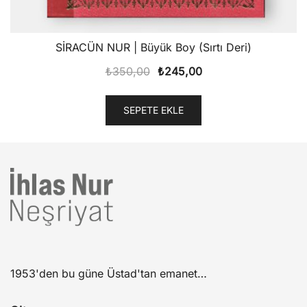
SİRACÜN NUR | Büyük Boy (Sırtı Deri)
Orijinal
Şu
₺
350,00
₺
245,00
fiyat:
andaki
₺350,00.
fiyat:
SEPETE EKLE
₺245,00.
1953'den bu güne Üstad'tan emanet…