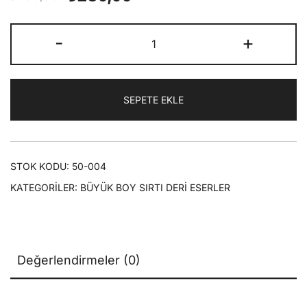
fiyat:
andaki
MEKTUBAT
-
+
₺400,00.
fiyat:
|
Büyük
₺280,00.
Boy
SEPETE EKLE
(Sırtı
Deri)
adet
STOK KODU:
50-004
KATEGORILER:
BÜYÜK BOY SIRTI DERİ ESERLER
Değerlendirmeler (0)