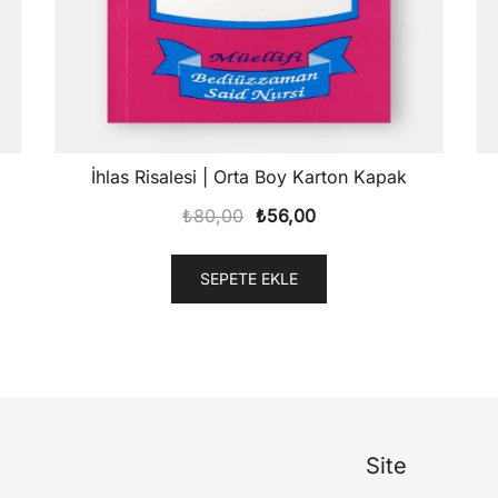
İhlas Risalesi | Orta Boy Karton Kapak
Orijinal
Şu
₺
80,00
₺
56,00
fiyat:
andaki
₺80,00.
fiyat:
SEPETE EKLE
₺56,00.
Site