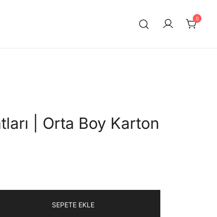
0
emanet..
ları | Orta Boy Karton
u
daki
SEPETE EKLE
at: