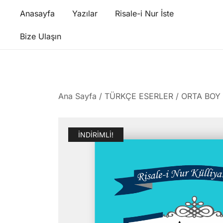
Skip
Anasayfa
Yazılar
Risale-i Nur İste
to
content
Bize Ulaşın
Ana Sayfa
/
TÜRKÇE ESERLER
/
ORTA BOY
İNDIRIMLI!