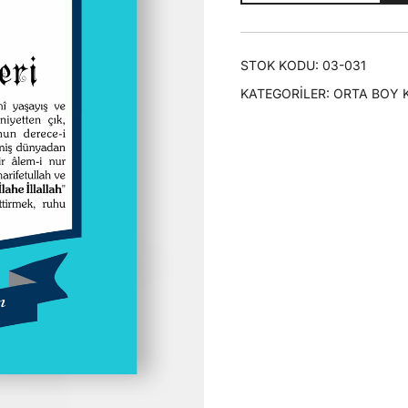
|
₺7
Orta
Boy
STOK KODU:
03-031
Karton
KATEGORILER:
ORTA BOY 
Kapak
adet