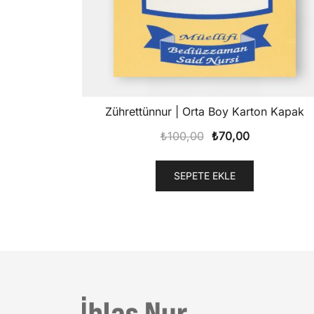
Zührettünnur | Orta Boy Karton Kapak
Orijinal
Şu
₺
100,00
₺
70,00
fiyat:
andaki
₺100,00.
fiyat:
SEPETE EKLE
₺70,00.