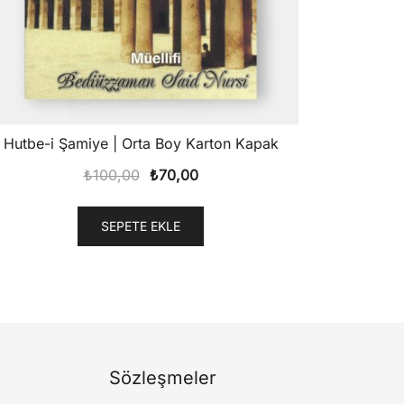
Hutbe-i Şamiye | Orta Boy Karton Kapak
Orijinal
Şu
₺
100,00
₺
70,00
fiyat:
andaki
₺100,00.
fiyat:
SEPETE EKLE
₺70,00.
Sözleşmeler