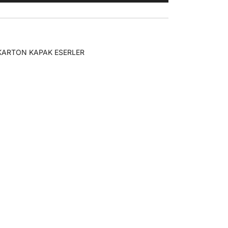
0,00.
KARTON KAPAK ESERLER