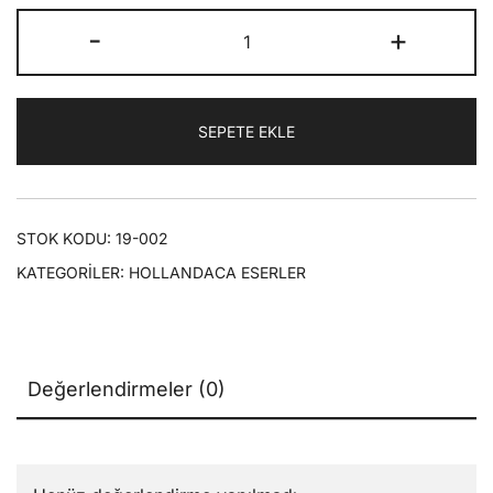
fiyat:
andaki
Het
-
+
₺100,00.
fiyat:
Greootste
Teken
₺70,00.
(Ayet-
SEPETE EKLE
ül
Kübra)
adet
STOK KODU:
19-002
KATEGORILER:
HOLLANDACA ESERLER
Değerlendirmeler (0)