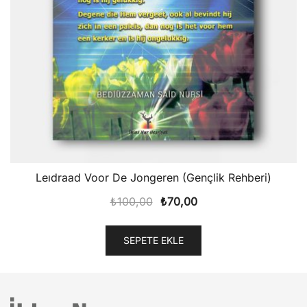
Leıdraad Voor De Jongeren (Gençlik Rehberi)
Orijinal
Şu
₺
100,00
₺
70,00
fiyat:
andaki
₺100,00.
fiyat:
SEPETE EKLE
₺70,00.