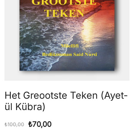
Het Greootste Teken (Ayet-
ül Kübra)
Orijinal
Şu
₺
70,00
₺
100,00