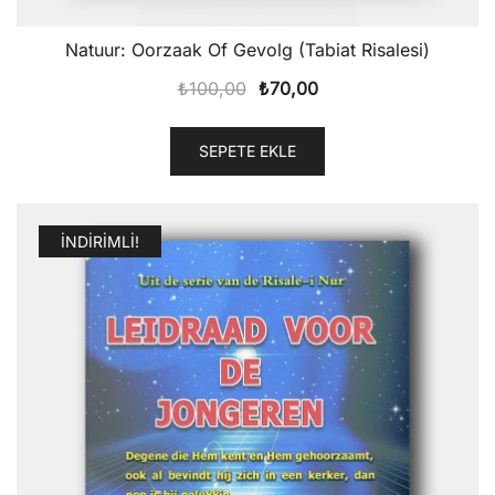
Natuur: Oorzaak Of Gevolg (Tabiat Risalesi)
Orijinal
Şu
₺
100,00
₺
70,00
fiyat:
andaki
₺100,00.
fiyat:
SEPETE EKLE
₺70,00.
İNDIRIMLI!