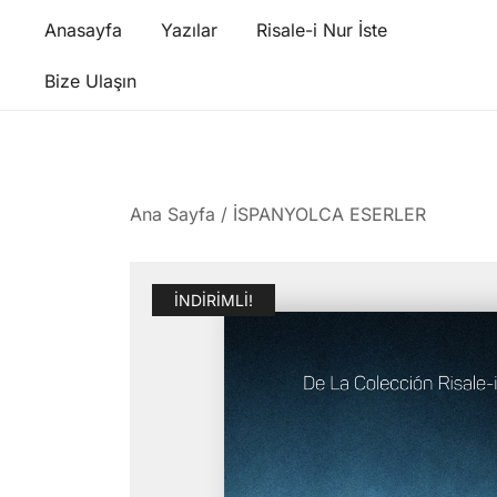
Skip
Anasayfa
Yazılar
Risale-i Nur İste
to
content
Bize Ulaşın
Ana Sayfa
/
İSPANYOLCA ESERLER
İNDIRIMLI!