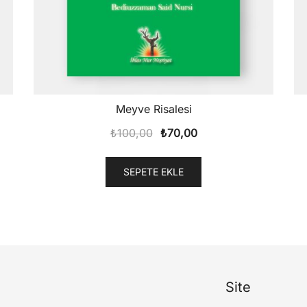
Meyve Risalesi
Orijinal
Şu
₺
100,00
₺
70,00
fiyat:
andaki
₺100,00.
fiyat:
SEPETE EKLE
₺70,00.
Site