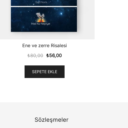
Ene ve zerre Risalesi
Orijinal
Şu
₺
80,00
₺
56,00
fiyat:
andaki
₺80,00.
fiyat:
SEPETE EKLE
₺56,00.
Sözleşmeler