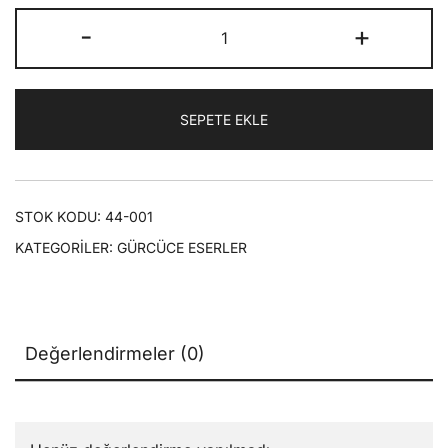
fiyat:
andaki
მცირე
-
+
₺80,00.
fiyat:
ზომის
სიტყვენი
₺56,00.
(Küçük
SEPETE EKLE
Sözler)
adet
STOK KODU:
44-001
KATEGORILER:
GÜRCÜCE ESERLER
Değerlendirmeler (0)