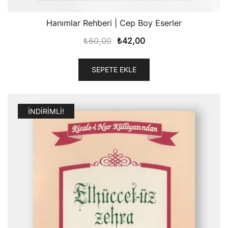
Hanımlar Rehberi | Cep Boy Eserler
Orijinal
Şu
₺
60,00
₺
42,00
fiyat:
andaki
₺60,00.
fiyat:
SEPETE EKLE
₺42,00.
İNDIRIMLI!