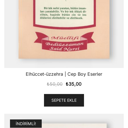
Elhüccet-üzzehra | Cep Boy Eserler
Orijinal
Şu
₺
50,00
₺
35,00
fiyat:
andaki
₺50,00.
fiyat:
SEPETE EKLE
₺35,00.
İNDIRIMLI!