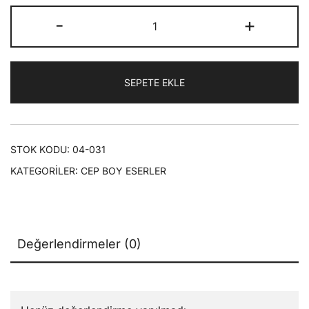
fiyat:
andaki
Ramazan
-
+
₺40,00.
fiyat:
İktisat
Şükür
₺28,00.
Risalesi
SEPETE EKLE
|
Cep
Boy
Eserler
STOK KODU:
04-031
adet
KATEGORILER:
CEP BOY ESERLER
Değerlendirmeler (0)