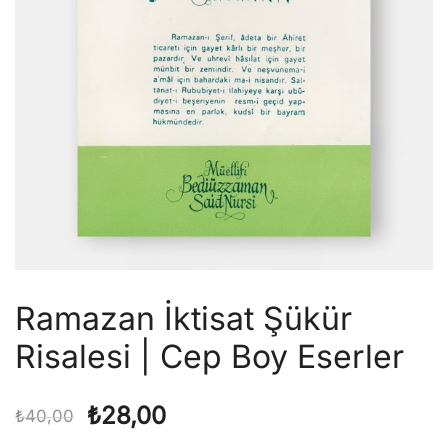
Ramazan İktisat Şükür
Risalesi | Cep Boy Eserler
Orijinal
Şu
₺
28,00
₺
40,00