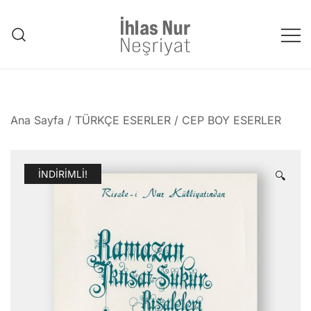
Skip
to
content
1953'den bu güne Üstad'tan
emanet..
Ana Sayfa
/
TÜRKÇE ESERLER
/
CEP BOY ESERLER
İNDIRIMLI!
🔍