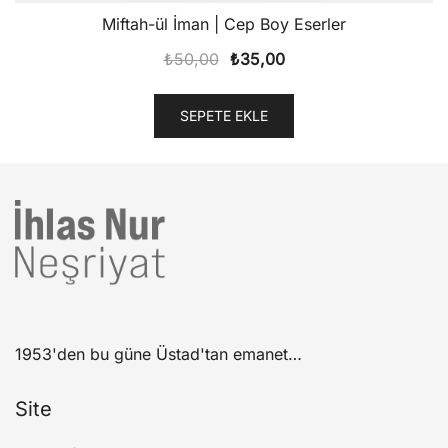
Miftah-ül İman | Cep Boy Eserler
Orijinal
Şu
₺
50,00
₺
35,00
fiyat:
andaki
₺50,00.
fiyat:
SEPETE EKLE
₺35,00.
1953'den bu güne Üstad'tan emanet…
Site