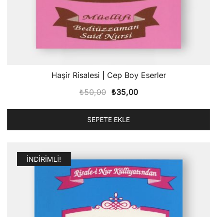
Haşir Risalesi | Cep Boy Eserler
Orijinal
Şu
₺
50,00
₺
35,00
fiyat:
andaki
₺50,00.
fiyat:
SEPETE EKLE
₺35,00.
İNDIRIMLI!