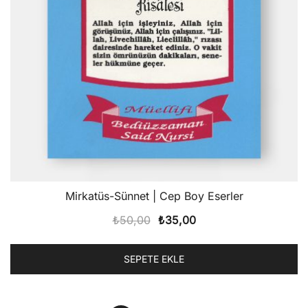
Mirkatüs-Sünnet | Cep Boy Eserler
Orijinal
Şu
₺
50,00
₺
35,00
fiyat:
andaki
₺50,00.
fiyat:
SEPETE EKLE
₺35,00.