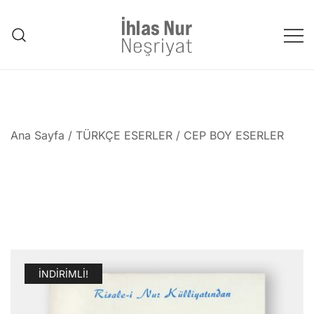
Skip
to
content
1953'den bu güne Üstad'tan
emanet..
Ana Sayfa
/
TÜRKÇE ESERLER
/ CEP BOY ESERLER
İNDIRIMLI!