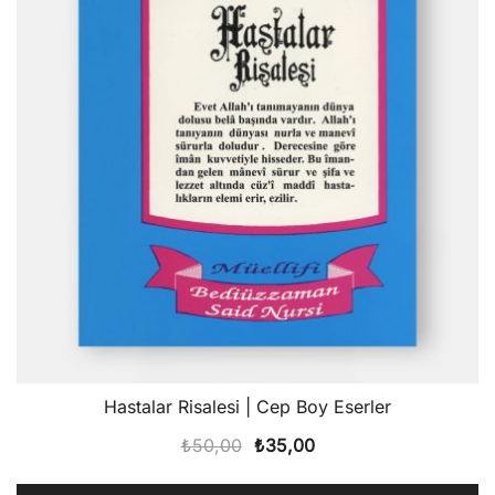
Hastalar Risalesi | Cep Boy Eserler
Orijinal
Şu
₺
50,00
₺
35,00
fiyat:
andaki