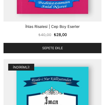
İhlas Risalesi | Cep Boy Eserler
Orijinal
Şu
₺
40,00
₺
28,00
fiyat:
andaki
₺40,00.
fiyat:
SEPETE EKLE
₺28,00.
İNDIRIMLI!