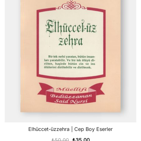
Elhüccet-üzzehra | Cep Boy Eserler
Orijinal
Şu
₺
50,00
₺
35,00