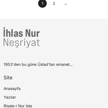
1
2
→
1953'den bu güne Üstad'tan emanet…
Site
Anasayfa
Yazılar
Risale-i Nur İste