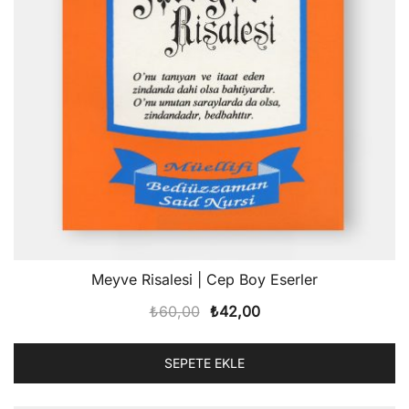
Meyve Risalesi | Cep Boy Eserler
Orijinal
Şu
₺
60,00
₺
42,00
fiyat:
andaki
₺60,00.
fiyat:
SEPETE EKLE
₺42,00.