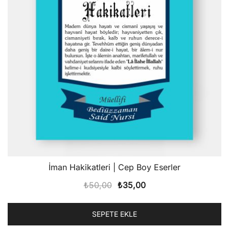
İman Hakikatleri | Cep Boy Eserler
Orijinal
Şu
₺
50,00
₺
35,00
fiyat:
andaki
₺50,00.
fiyat:
SEPETE EKLE
₺35,00.