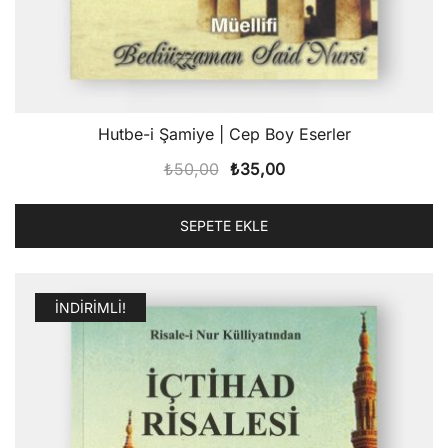
Hutbe-i Şamiye | Cep Boy Eserler
Orijinal
Şu
₺
50,00
₺
35,00
fiyat:
andaki
₺50,00.
fiyat:
SEPETE EKLE
₺35,00.
İNDIRIMLI!