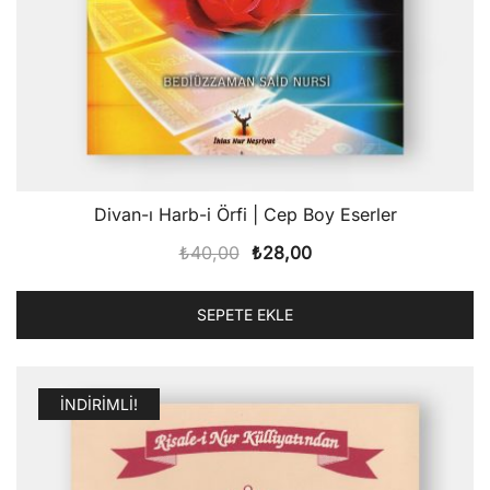
Divan-ı Harb-i Örfi | Cep Boy Eserler
Orijinal
Şu
₺
40,00
₺
28,00
fiyat:
andaki
₺40,00.
fiyat:
SEPETE EKLE
₺28,00.
İNDIRIMLI!