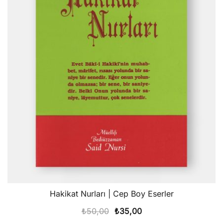
Hakikat Nurları | Cep Boy Eserler
Orijinal
Şu
₺
50,00
₺
35,00