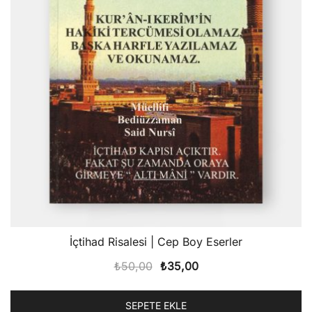
İçtihad Risalesi | Cep Boy Eserler
Orijinal
Şu
₺
50,00
₺
35,00
fiyat:
andaki
₺50,00.
fiyat:
SEPETE EKLE