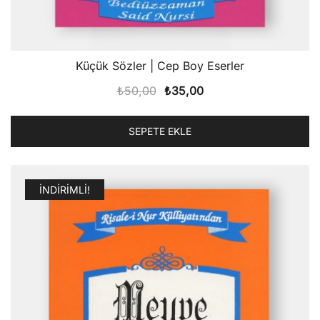
Küçük Sözler | Cep Boy Eserler
Orijinal
Şu
₺
50,00
₺
35,00
fiyat:
andaki
₺50,00.
fiyat:
SEPETE EKLE
₺35,00.
İNDIRIMLI!