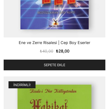
Ene ve Zerre Risalesi | Cep Boy Eserler
Orijinal
Şu
₺
40,00
₺
28,00
fiyat:
andaki
₺40,00.
fiyat:
SEPETE EKLE
₺28,00.
İNDIRIMLI!