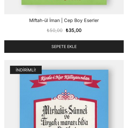
Miftah-ül İman | Cep Boy Eserler
Orijinal
Şu
₺
50,00
₺
35,00
fiyat:
andaki
₺50,00.
fiyat:
SEPETE EKLE
₺35,00.
İNDIRIMLI!