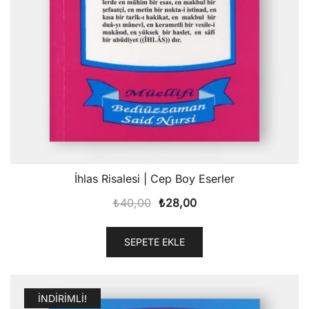
İhlas Risalesi | Cep Boy Eserler
Orijinal
Şu
₺
40,00
₺
28,00
fiyat:
andaki
₺40,00.
fiyat:
SEPETE EKLE
₺28,00.
İNDIRIMLI!