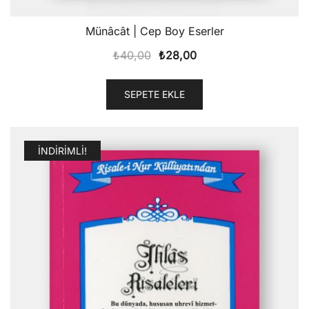
Münâcât | Cep Boy Eserler
Orijinal
Şu
₺
40,00
₺
28,00
fiyat:
andaki
₺40,00.
fiyat:
SEPETE EKLE
₺28,00.
İNDIRIMLI!