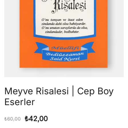
Meyve Risalesi | Cep Boy
Eserler
Orijinal
Şu
₺
42,00
₺
60,00