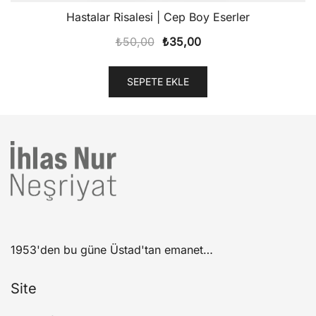
Hastalar Risalesi | Cep Boy Eserler
Orijinal
Şu
₺
50,00
₺
35,00
fiyat:
andaki
₺50,00.
fiyat:
SEPETE EKLE
₺35,00.
1953'den bu güne Üstad'tan emanet…
Site