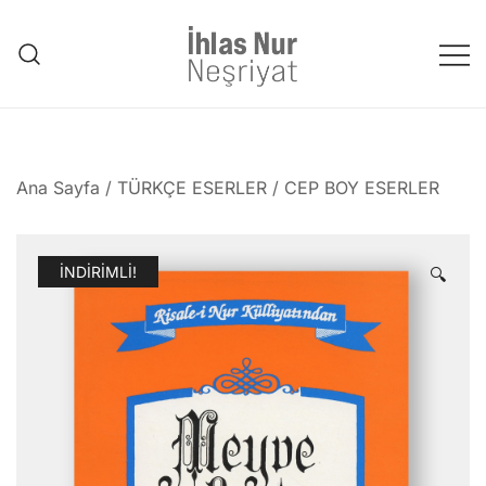
Skip
to
content
1953'den bu güne Üstad'tan
emanet..
Ana Sayfa
/
TÜRKÇE ESERLER
/
CEP BOY ESERLER
İNDIRIMLI!
🔍