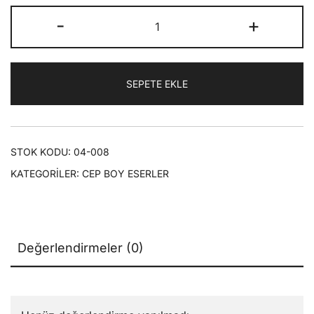
fiyat:
andaki
Meyve
-
+
₺60,00.
fiyat:
Risalesi
|
₺42,00.
Cep
SEPETE EKLE
Boy
Eserler
adet
STOK KODU:
04-008
KATEGORILER:
CEP BOY ESERLER
Değerlendirmeler (0)