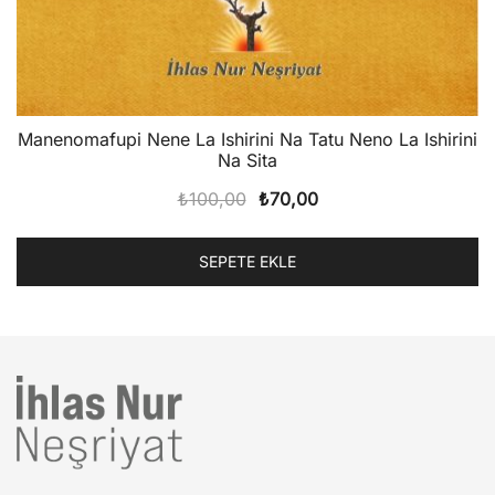
Manenomafupi Nene La Ishirini Na Tatu Neno La Ishirini
Na Sita
Orijinal
Şu
₺
100,00
₺
70,00
fiyat:
andaki
₺100,00.
fiyat:
SEPETE EKLE
₺70,00.