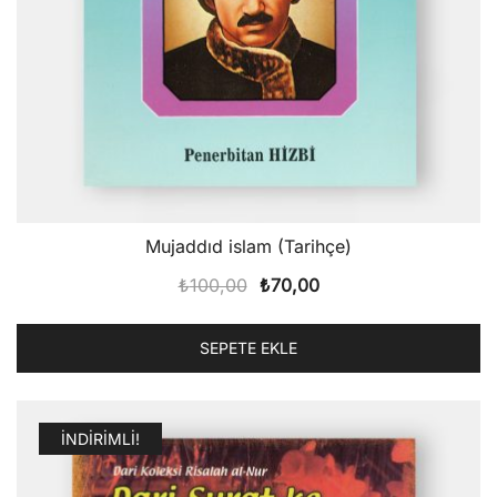
Mujaddıd islam (Tarihçe)
Orijinal
Şu
₺
100,00
₺
70,00
fiyat:
andaki
₺100,00.
fiyat:
SEPETE EKLE
₺70,00.
İNDIRIMLI!