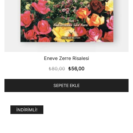
Eneve Zerre Risalesi
Orijinal
Şu
₺
80,00
₺
56,00
fiyat:
andaki
₺80,00.
fiyat:
SEPETE EKLE
₺56,00.
İNDIRIMLI!