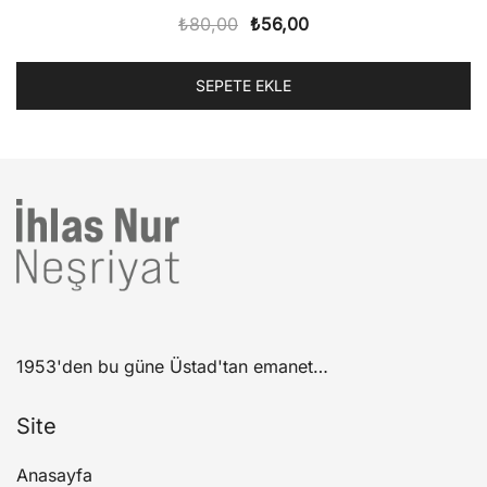
Orijinal
Şu
₺
80,00
₺
56,00
fiyat:
andaki
₺80,00.
fiyat:
SEPETE EKLE
₺56,00.
1953'den bu güne Üstad'tan emanet…
Site
Anasayfa