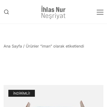
Skip
to
content
1953'den bu güne Üstad'tan
emanet..
Ana Sayfa
/ Ürünler “iman” olarak etiketlendi
İNDIRIMLI!