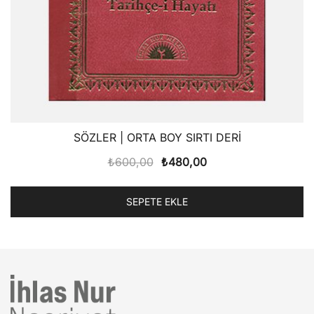
SÖZLER | ORTA BOY SIRTI DERİ
Orijinal
Şu
₺
600,00
₺
480,00
fiyat:
andaki
₺600,00.
fiyat:
SEPETE EKLE
₺480,00.