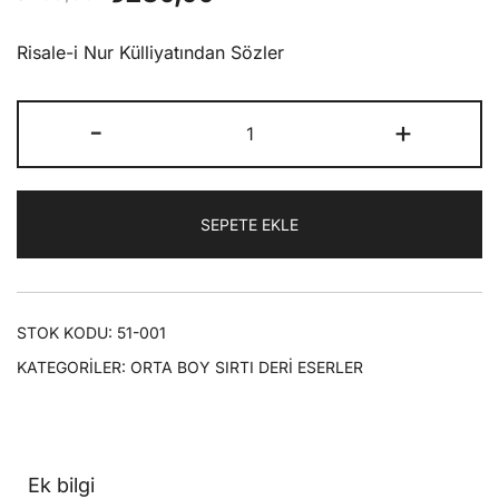
fiyat:
andaki
Risale-i Nur Külliyatından Sözler
₺400,00.
fiyat:
SÖZLER
₺280,00.
-
+
|
Orta
Boy
SEPETE EKLE
(Sırtı
Deri)
adet
STOK KODU:
51-001
KATEGORILER:
ORTA BOY SIRTI DERİ ESERLER
Ek bilgi