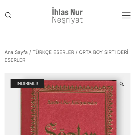
Skip
to
content
1953'den bu güne Üstad'tan
emanet..
Ana Sayfa
/
TÜRKÇE ESERLER
/
ORTA BOY SIRTI DERİ
ESERLER
İNDIRIMLI!
🔍