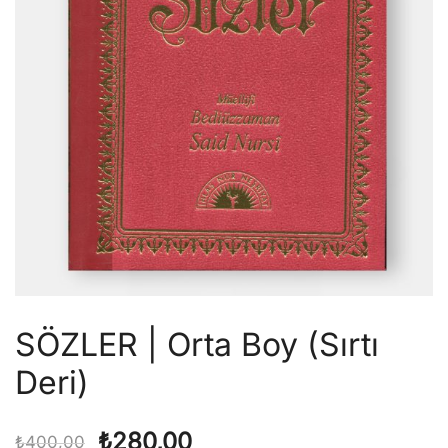
SÖZLER | Orta Boy (Sırtı
Deri)
Orijinal
Şu
₺
280,00
₺
400,00