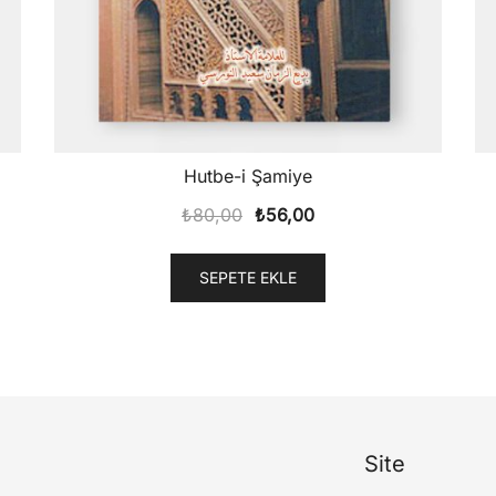
Hutbe-i Şamiye
Orijinal
Şu
₺
80,00
₺
56,00
fiyat:
andaki
₺80,00.
fiyat:
SEPETE EKLE
₺56,00.
Site