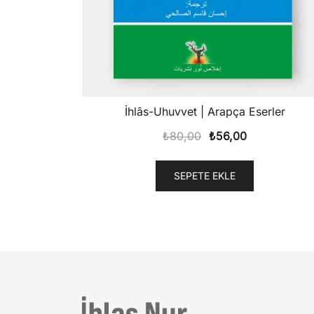
İhlâs-Uhuvvet | Arapça Eserler
Orijinal
Şu
₺
80,00
₺
56,00
fiyat:
andaki
₺80,00.
fiyat:
SEPETE EKLE
₺56,00.