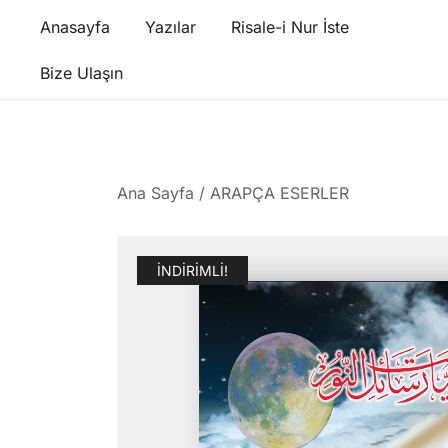
Skip
Anasayfa
Yazılar
Risale-i Nur İste
to
content
Bize Ulaşın
Ana Sayfa
/
ARAPÇA ESERLER
İNDIRIMLI!