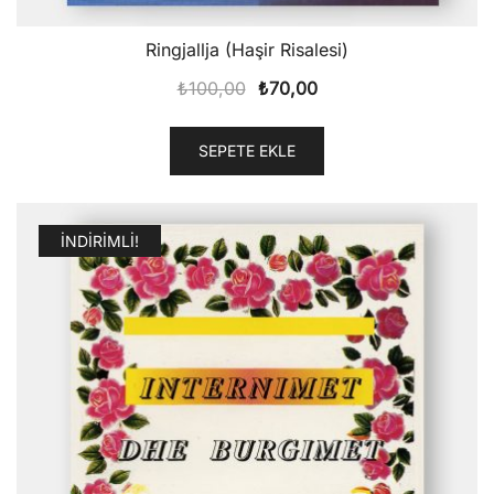
Ringjallja (Haşir Risalesi)
Orijinal
Şu
₺
100,00
₺
70,00
fiyat:
andaki
₺100,00.
fiyat:
SEPETE EKLE
₺70,00.
İNDIRIMLI!