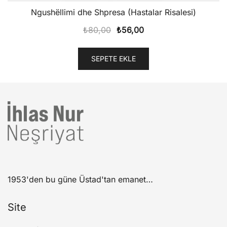
Ngushëllimi dhe Shpresa (Hastalar Risalesi)
Orijinal
Şu
₺
80,00
₺
56,00
fiyat:
andaki
₺80,00.
fiyat:
SEPETE EKLE
₺56,00.
1953'den bu güne Üstad'tan emanet…
Site