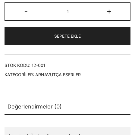
fiyat:
andaki
Fjalë
-
+
₺80,00.
fiyat:
Të
Vogëla
₺56,00.
(Küçük
SEPETE EKLE
Sözler)
adet
STOK KODU:
12-001
KATEGORILER:
ARNAVUTÇA ESERLER
Değerlendirmeler (0)