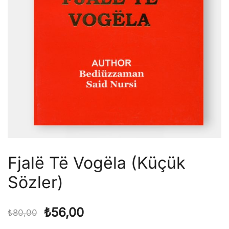
Fjalë Të Vogëla (Küçük
Sözler)
Orijinal
Şu
₺
56,00
₺
80,00