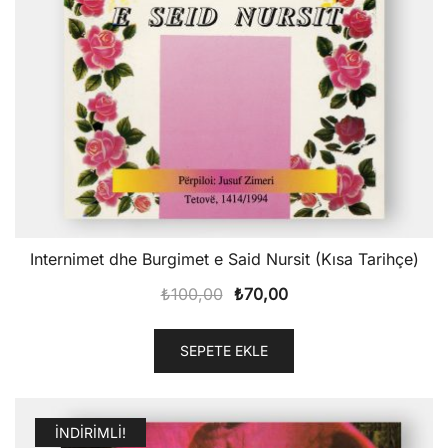
Internimet dhe Burgimet e Said Nursit (Kısa Tarihçe)
Orijinal
Şu
₺
100,00
₺
70,00
fiyat:
andaki
₺100,00.
fiyat:
SEPETE EKLE
₺70,00.
İNDIRIMLI!