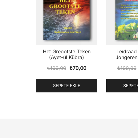
Het Greootste Teken
Leıdraad Voor D
(Ayet-ül Kübra)
Jongeren
Rehb
Orijinal
Şu
₺
100,00
₺
70,00
₺
100,00
fiyat:
andaki
₺100,00.
fiyat:
SEPETE EKLE
SEPETE
₺70,00.