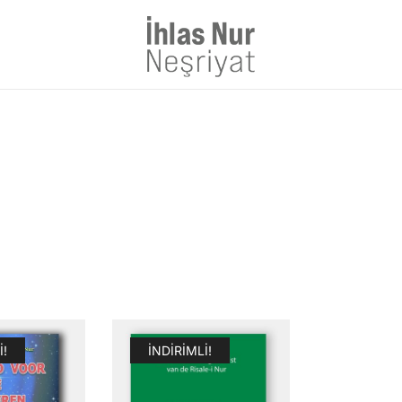
1953'den bu güne Üstad'tan 
I!
İNDIRIMLI!