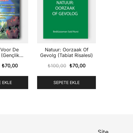
e
Natuur: Oorzaak Of
 (Gençlik
Gevolg (Tabiat Risalesi)
eri)
Orijinal
Şu
Orijinal
Şu
₺
70,00
₺
100,00
₺
70,00
fiyat:
andaki
fiyat:
andaki
₺100,00.
fiyat:
₺100,00.
fiyat:
 EKLE
SEPETE EKLE
₺70,00.
₺70,00.
Site