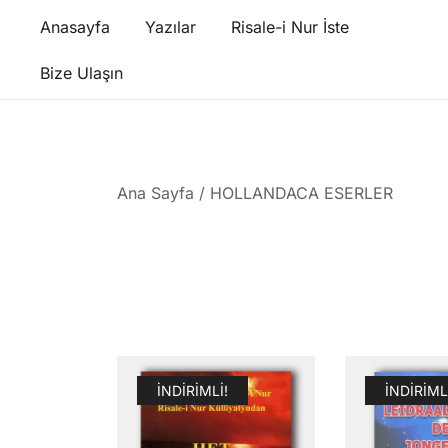
Skip
Anasayfa
Yazılar
Risale-i Nur İste
to
content
Bize Ulaşın
Ana Sayfa
/ HOLLANDACA ESERLER
İNDIRIMLI!
İNDIRIML