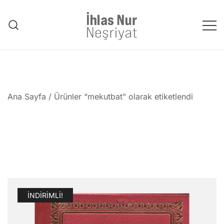
Skip
to
content
1953'den bu güne Üstad'tan
emanet..
Ana Sayfa
/ Ürünler “mekutbat” olarak etiketlendi
İNDIRIMLI!