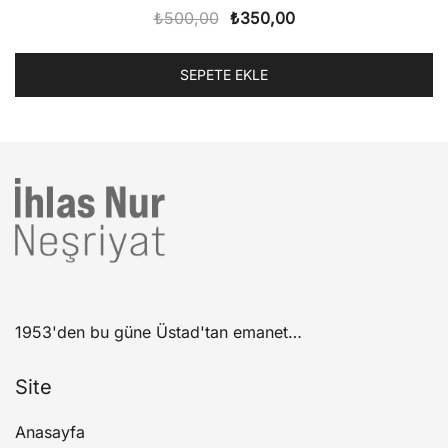
Orijinal
Şu
₺
500,00
₺
350,00
fiyat:
andaki
₺500,00.
fiyat:
SEPETE EKLE
₺350,00.
1953'den bu güne Üstad'tan emanet…
Site
Anasayfa