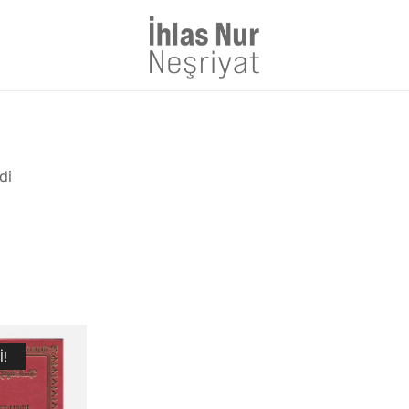
1953'den bu güne Üstad'tan 
di
I!