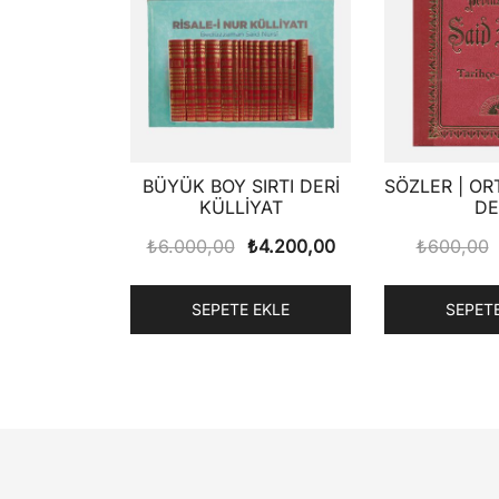
BÜYÜK BOY SIRTI DERİ
SÖZLER | OR
KÜLLİYAT
DE
Orijinal
Şu
₺
6.000,00
₺
4.200,00
₺
600,00
fiyat:
andaki
₺6.000,00.
fiyat:
SEPETE EKLE
SEPETE
₺4.200,00.