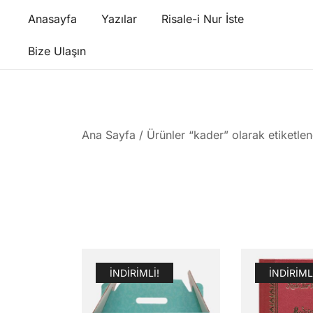
Skip
Anasayfa
Yazılar
Risale-i Nur İste
to
content
Bize Ulaşın
Ana Sayfa
/ Ürünler “kader” olarak etiketlen
İNDIRIMLI!
İNDIRIML